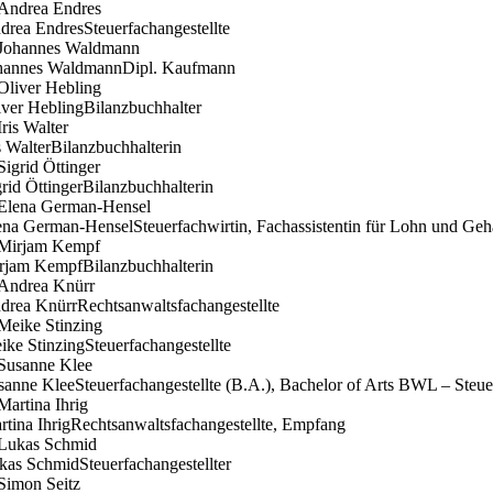
drea Endres
Steuerfachangestellte
hannes Waldmann
Dipl. Kaufmann
iver Hebling
Bilanzbuchhalter
s Walter
Bilanzbuchhalterin
grid Öttinger
Bilanzbuchhalterin
ena German-Hensel
Steuerfachwirtin, Fachassistentin für Lohn und Geh
rjam Kempf
Bilanzbuchhalterin
drea Knürr
Rechtsanwaltsfachangestellte
ike Stinzing
Steuerfachangestellte
sanne Klee
Steuerfachangestellte (B.A.), Bachelor of Arts BWL – Ste
rtina Ihrig
Rechtsanwaltsfachangestellte, Empfang
kas Schmid
Steuerfachangestellter