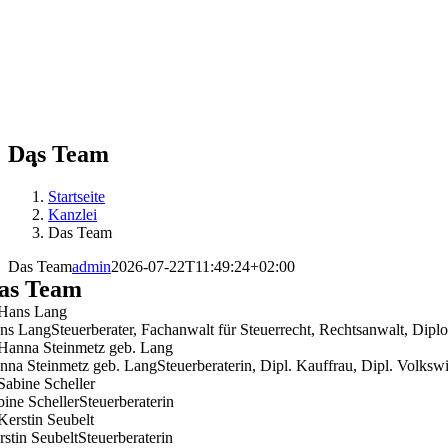
Das Team
Startseite
Kanzlei
Das Team
Das Team
admin
2026-07-22T11:49:24+02:00
as Team
ns Lang
Steuerberater, Fachanwalt für Steuerrecht, Rechtsanwalt, Dipl
nna Steinmetz geb. Lang
Steuerberaterin, Dipl. Kauffrau, Dipl. Volkswi
bine Scheller
Steuerberaterin
rstin Seubelt
Steuerberaterin